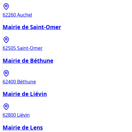
62260
Auchel
Mairie de Saint-Omer
62505
Saint-Omer
Mairie de Béthune
62400
Béthune
Mairie de Liévin
62800
Liévin
Mairie de Lens