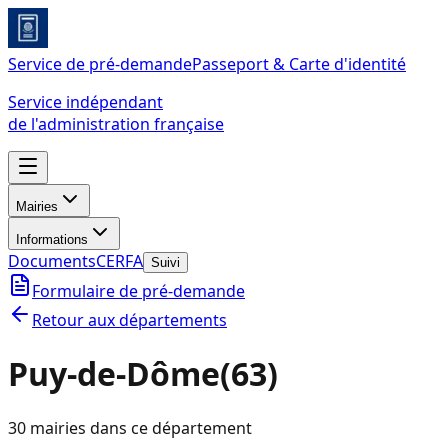
Service de pré-demande
Passeport & Carte d'identité
Service indépendant
de l'administration française
Mairies
Informations
Documents
CERFA
Suivi
Formulaire de pré-demande
Retour aux départements
Puy-de-Dôme
(
63
)
30
mairie
s
dans ce département