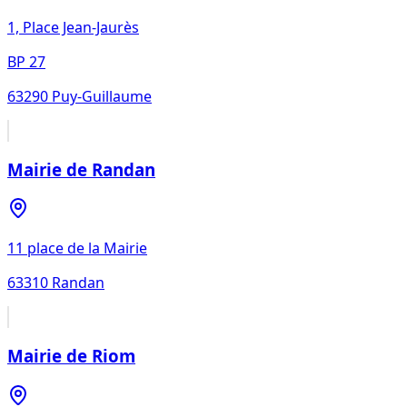
1, Place Jean-Jaurès
BP 27
63290
Puy-Guillaume
Mairie de Randan
11 place de la Mairie
63310
Randan
Mairie de Riom