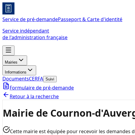
Service de pré-demande
Passeport & Carte d'identité
Service indépendant
de l'administration française
Mairies
Informations
Documents
CERFA
Suivi
Formulaire de pré-demande
Retour à la recherche
Mairie de Cournon-d'Auver
Cette mairie est équipée pour recevoir les demandes 