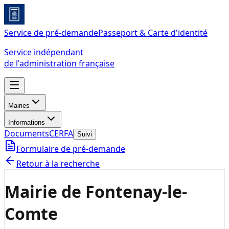
Service de pré-demande
Passeport & Carte d'identité
Service indépendant
de l'administration française
Mairies
Informations
Documents
CERFA
Suivi
Formulaire de pré-demande
Retour à la recherche
Mairie de Fontenay-le-
Comte