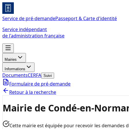
Service de pré-demande
Passeport & Carte d'identité
Service indépendant
de l'administration française
Mairies
Informations
Documents
CERFA
Suivi
Formulaire de pré-demande
Retour à la recherche
Mairie de Condé-en-Norma
Cette mairie est équipée pour recevoir les demandes 