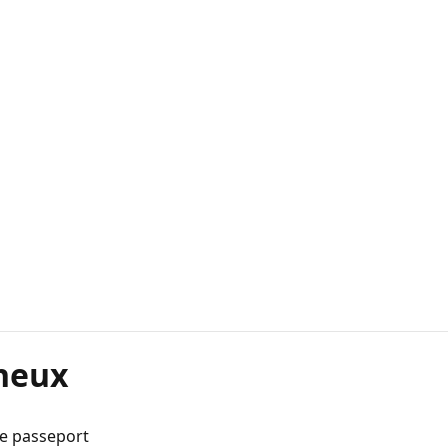
neux
de passeport