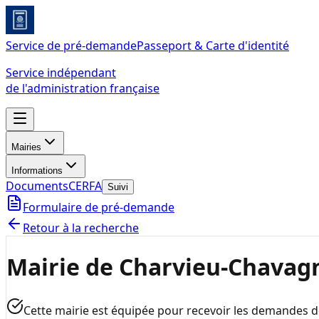
Service de pré-demande
Passeport & Carte d'identité
Service indépendant
de l'administration française
Mairies
Informations
Documents
CERFA
Suivi
Formulaire de pré-demande
Retour à la recherche
Mairie de Charvieu-Chavag
Cette mairie est équipée pour recevoir les demandes 