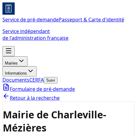
Service de pré-demande
Passeport & Carte d'identité
Service indépendant
de l'administration française
Mairies
Informations
Documents
CERFA
Suivi
Formulaire de pré-demande
Retour à la recherche
Mairie de Charleville-
Mézières