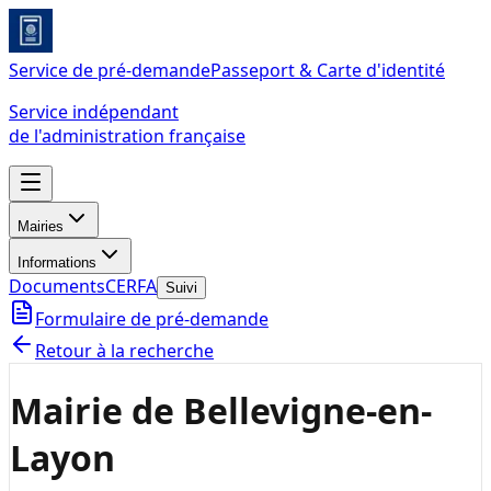
Service de pré-demande
Passeport & Carte d'identité
Service indépendant
de l'administration française
Mairies
Informations
Documents
CERFA
Suivi
Formulaire de pré-demande
Retour à la recherche
Mairie de Bellevigne-en-
Layon