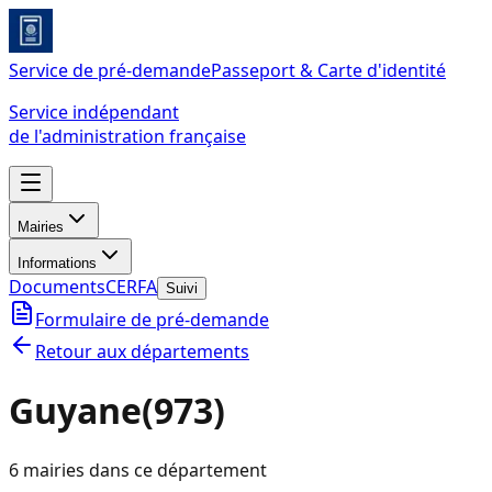
Service de pré-demande
Passeport & Carte d'identité
Service indépendant
de l'administration française
Mairies
Informations
Documents
CERFA
Suivi
Formulaire de pré-demande
Retour aux départements
Guyane
(
973
)
6
mairie
s
dans ce département